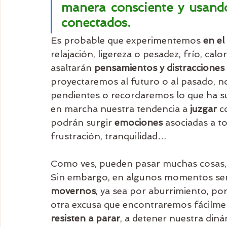
manera consciente y usando 
conectados.
Es probable que experimentemos 
en el
relajación, ligereza o pesadez, frío, c
asaltarán 
pensamientos y distracciones
proyectaremos al futuro o al pasado, n
pendientes o recordaremos lo que ha su
en marcha nuestra tendencia a 
juzgar
 c
podrán surgir 
emociones
 asociadas a to
frustración, tranquilidad… 
Como ves, pueden pasar muchas cosas, y 
Sin embargo, en algunos momentos se
movernos
, ya sea por aburrimiento, p
otra excusa que encontraremos fácilm
resisten a parar
, a detener nuestra din