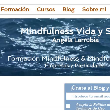
 Formación
Cursos
Blog
Sobre mi
Mindfulness Vida y 
Angela Larrubia
Formación Mindfulness & Mindfu
Empresas y Particulares
¡Únete al Blog y
Acepto la Política d
Términos de Uso