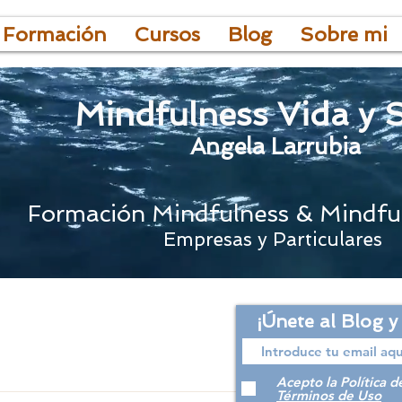
 Formación
Cursos
Blog
Sobre mi
Mindfulness Vida y 
Angela Larrubia
Formación Mindfulness & Mindfu
Empresas y Particulares
¡Únete al Blog y
Acepto la Política d
Términos de Uso