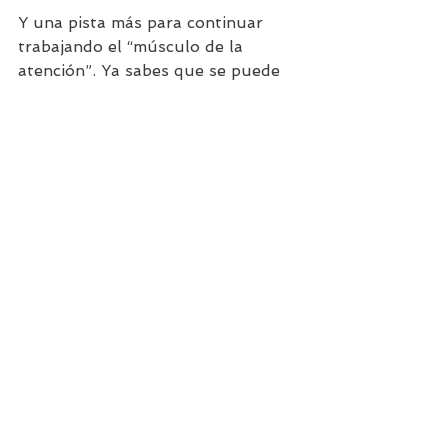
Y una pista más para continuar 
trabajando el “músculo de la 
atención”. Ya sabes que se puede 
practicar Mindfulness mientras te 
duchas, mientras cocinas o 
mientras escuchas en una reunión. 
El único requisito es mantener 
deliberadamente tus cinco sentidos 
en ese momento y esa tarea. 
Para terminar te traigo una breve y 
agradable práctica de atención 
plena. 
Para terminar, aquí os 
propongo una pequeña 
práctica. 
Comenzábamos esta entrada de 