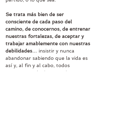
Se trata más bien de ser 
consciente de cada paso del 
camino, de conocernos, de entrenar 
nuestras fortalezas, de aceptar y 
trabajar amablemente con nuestras 
debilidades
… insistir y nunca 
abandonar sabiendo que la vida es 
así y, al fin y al cabo, todos 
estamos en el mismo equipo. No 
digo que sea fácil, ni mucho menos, 
todo ello requiere de práctica y 
constancia.
El último punto que quiero 
comentar es la resiliencia: 
la capacidad para 
adaptarse levemente con 